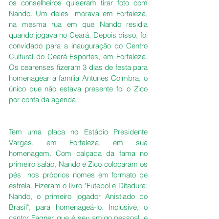
os conselheiros quiseram tirar foto com 
Nando. Um deles  morava em Fortaleza, 
na mesma rua em que Nando residia 
quando jogava no Ceará. Depois disso, foi 
convidado para a inauguração do Centro 
Cultural do Ceará Esportes, em Fortaleza. 
Os cearenses fizeram 3 dias de festa para 
homenagear a família Antunes Coimbra, o 
único que não estava presente foi o Zico 
por conta da agenda.
Tem uma placa no Estádio Presidente 
Vargas, em Fortaleza, em sua 
homenagem. Com calçada da fama no 
primeiro salão, Nando e Zico colocaram os 
pés  nos próprios nomes em formato de 
estrela. Fizeram o livro "Futebol e Ditadura: 
Nando, o primeiro jogador Anistiado do 
Brasil", para homenageá-lo. Inclusive, o 
cantor Fagner, que é seu amigo pessoal, e 