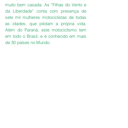
muito bem casada. As “Filhas do Vento e 
da Liberdade” conta com presença de 
sete mil mulheres motociclistas de todas 
as idades, que pilotam a própria vida. 
Além do Paraná, este motociclismo tem 
em todo o Brasil, e é conhecido em mais 
de 30 países no Mundo. 
A curitibana SUPEROU os percalços pelo 
caminho, descobriu a felicidade nas coisas 
simples da vida e garante:”somo todas 
uma LINDA História, a Vida é SIMPLES 
demais quando complicamos menos!”