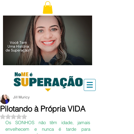
Jill Muricy
Pilotando à Própria VIDA
Avaliado com NaN de 5 estrelas.
Os SONHOS não têm idade, jamais 
envelhecem e nunca é tarde para 