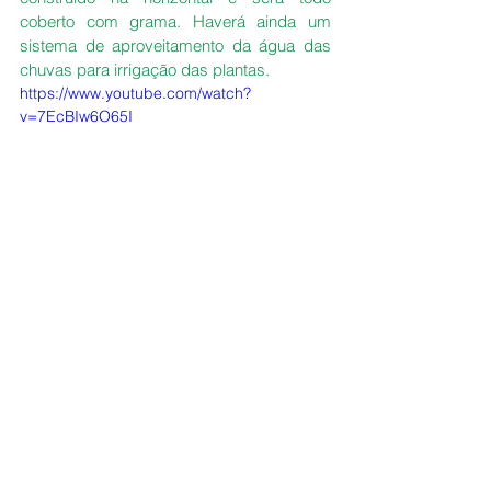
coberto com grama. Haverá ainda um 
sistema de aproveitamento da água das 
chuvas para irrigação das plantas.
https://www.youtube.com/watch?
v=7EcBIw6O65I
Vídeo do projeto arquitetônico
Com a ajuda de vários parceiros de outros 
pontos da cidade contatados por Rafael, 
como donos de colégios e um proprietário 
de horto, o projeto elaborado por ele pôde 
ganhar vida. Foram doados materiais de 
construção, plantas e cedido um carro 
para ajudar no transporte. O time também 
ganhou reforço de três colegas de trabalho 