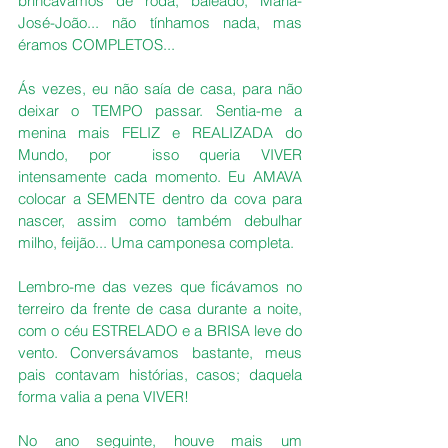
brincávamos de roda, baleado, Maria-
José-João... não tínhamos nada, mas 
éramos COMPLETOS...
Ás vezes, eu não saía de casa, para não 
deixar o TEMPO passar. Sentia-me a 
menina mais FELIZ e REALIZADA do 
Mundo, por  isso queria VIVER 
intensamente cada momento. Eu AMAVA 
colocar a SEMENTE dentro da cova para 
nascer, assim como também debulhar 
milho, feijão... Uma camponesa completa.
Lembro-me das vezes que ficávamos no 
terreiro da frente de casa durante a noite, 
com o céu ESTRELADO e a BRISA leve do 
vento. Conversávamos bastante, meus 
pais contavam histórias, casos; daquela 
forma valia a pena VIVER!
No ano seguinte, houve mais um 