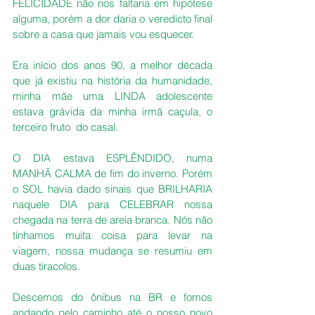
FELICIDADE não nos faltaria em hipótese 
alguma, porém a dor daria o veredicto final 
sobre a casa que jamais vou esquecer.
Era início dos anos 90, a melhor década 
que já existiu na história da humanidade, 
minha mãe uma LINDA adolescente 
estava grávida da minha irmã caçula, o 
terceiro fruto  do casal.
O DIA estava ESPLÊNDIDO, numa 
MANHÃ CALMA de fim do inverno. Porém 
o SOL havia dado sinais que BRILHARIA 
naquele DIA para CELEBRAR nossa 
chegada na terra de areia branca. Nós não 
tínhamos muita coisa para levar na 
viagem, nossa mudança se resumiu em 
duas tiracolos.
Descemos do ônibus na BR e fomos 
andando pelo caminho até o nosso novo 