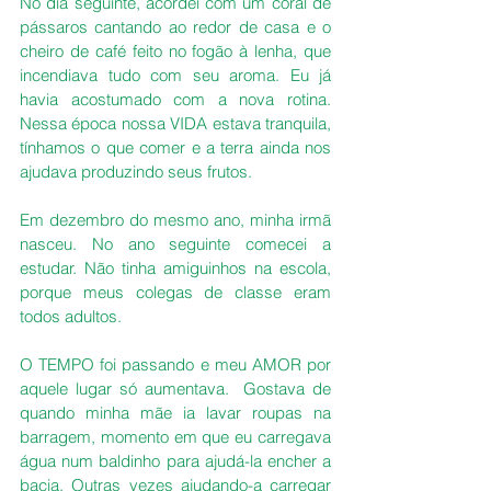
No dia seguinte, acordei com um coral de 
pássaros cantando ao redor de casa e o 
cheiro de café feito no fogão à lenha, que 
incendiava tudo com seu aroma. Eu já 
havia acostumado com a nova rotina.  
Nessa época nossa VIDA estava tranquila, 
tínhamos o que comer e a terra ainda nos 
ajudava produzindo seus frutos. 
Em dezembro do mesmo ano, minha irmã 
nasceu. No ano seguinte comecei a 
estudar. Não tinha amiguinhos na escola, 
porque meus colegas de classe eram 
todos adultos.
O TEMPO foi passando e meu AMOR por 
aquele lugar só aumentava.  Gostava de 
quando minha mãe ia lavar roupas na 
barragem, momento em que eu carregava 
água num baldinho para ajudá-la encher a 
bacia. Outras vezes ajudando-a carregar 