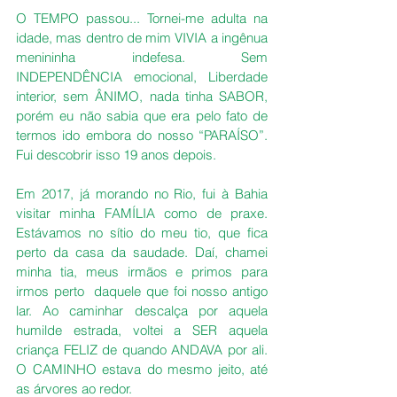
O TEMPO passou... Tornei-me adulta na 
idade, mas dentro de mim VIVIA a ingênua 
menininha indefesa. Sem 
INDEPENDÊNCIA emocional, Liberdade 
interior, sem ÂNIMO, nada tinha SABOR, 
porém eu não sabia que era pelo fato de 
termos ido embora do nosso “PARAÍSO”. 
Fui descobrir isso 19 anos depois.
Em 2017, já morando no Rio, fui à Bahia 
visitar minha FAMÍLIA como de praxe. 
Estávamos no sítio do meu tio, que fica 
perto da casa da saudade. Daí, chamei 
minha tia, meus irmãos e primos para 
irmos perto  daquele que foi nosso antigo 
lar. Ao caminhar descalça por aquela 
humilde estrada, voltei a SER aquela 
criança FELIZ de quando ANDAVA por ali. 
O CAMINHO estava do mesmo jeito, até 
as árvores ao redor.