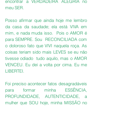
encontrar a VERDADEIRA ALEGRIA no 
meu SER.
Posso afirmar que ainda hoje me lembro 
da casa da saudade; ela está VIVA em 
mim, e nada muda isso.  Pois o AMOR é 
para SEMPRE. Sou  RECONCILIADA com 
o doloroso fato que VIVI naquela roça. As 
coisas teriam sido mais LEVES se eu não 
tivesse odiado  tudo aquilo, mas o AMOR 
VENCEU. Eu dei a volta por cima. Eu me 
LIBERTEI.
Foi preciso acontecer fatos desagradáveis 
para formar minha ESSÊNCIA, 
PROFUNDIDADE, AUTENTICIDADE, a 
mulher que SOU hoje, minha MISSÃO no 
Mundo.
A aspirante escritora foi criada na 
SIMPLICIDADE da casa que mais AMEI. E 