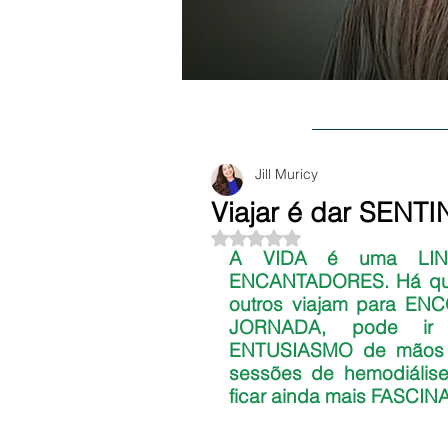
BLOG
SOBR
Jill Muricy
Viajar é dar SENT
Avaliado com NaN de 5 estre
A VIDA é uma LIND
ENCANTADORES. Há quem 
outros viajam para EN
JORNADA, pode ir 
ENTUSIASMO de mãos 
sessões de hemodiális
ficar ainda mais FASCIN