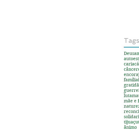
Tag
Deus
a
autoes
cariacá
câncer
encora
família
gratid
guerre
luta
ma
mãe e f
nature
reconci
solida
tijuaçu
ânimo