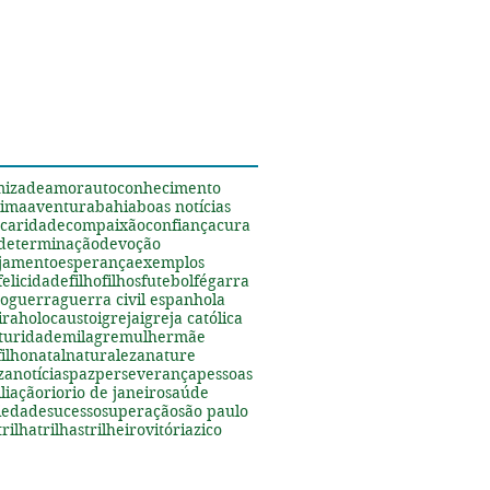
s
mizade
amor
autoconhecimento
tima
aventura
bahia
boas notícias
caridade
compaixão
confiança
cura
determinação
devoção
jamento
esperança
exemplos
felicidade
filho
filhos
futebol
fé
garra
ão
guerra
guerra civil espanhola
ira
holocausto
igreja
igreja católica
turidade
milagre
mulher
mãe
ilho
natal
naturaleza
nature
za
notícias
paz
perseverança
pessoas
liação
rio
rio de janeiro
saúde
riedade
sucesso
superação
são paulo
trilha
trilhas
trilheiro
vitória
zico