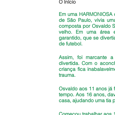
O Início
Em uma HARMONIOSA chá
de São Paulo, vivia uma
composta por Osvaldo Sa
velho. Em uma área e
garantido, que se diver
de futebol. 
Assim, foi marcante a 
divertida. Com o aconc
criança fica inabalavel
trauma.
Osvaldo aos 11 anos já f
tempo. Aos 16 anos, dava
casa, ajudando uma tia p
Começou trabalhar aos 