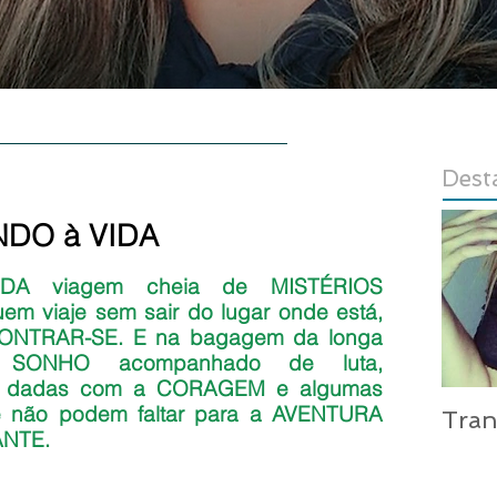
E
AUTORA
CONTATO
LOJA
Dest
INDO à VIDA
las.
A viagem cheia de MISTÉRIOS 
viaje sem sair do lugar onde está, 
CONTRAR-SE. E na bagagem da longa 
SONHO acompanhado de luta, 
dadas com a CORAGEM e algumas 
e não podem faltar para a AVENTURA 
Tra
ANTE.