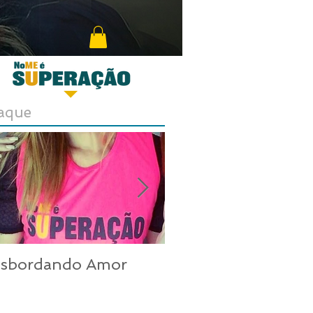
aque
nsbordando Amor
Uma mulher inco
nos dias de hoje