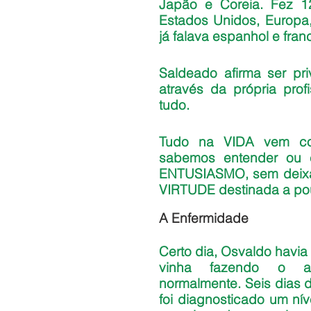
Japão e Coreia. Fez 12
Estados Unidos, Europa, 
já falava espanhol e fran
Saldeado afirma ser pr
através da própria pro
tudo.
Tudo na VIDA vem co
sabemos entender ou e
ENTUSIASMO, sem deixar 
VIRTUDE destinada a po
A Enfermidade
Certo dia, Osvaldo havia
vinha fazendo o ac
normalmente. Seis dias d
foi diagnosticado um nív