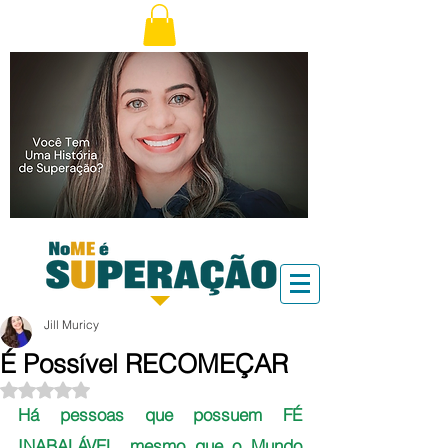
Jill Muricy
É Possível RECOMEÇAR
Avaliado com NaN de 5 estrelas.
Há pessoas que possuem FÉ 
INABALÁVEL, mesmo que o Mundo 