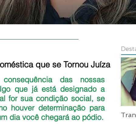
E
AUTORA
CONTATO
LOJA
Dest
méstica que se Tornou Juíza
las.
consequência das nossas 
lgo que já está designado a 
l for sua condição social, se 
o houver determinação para 
Tra
 um dia você chegará ao pódio.