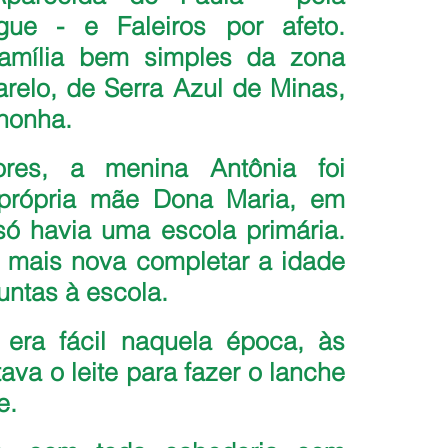
ue - e Faleiros por afeto. 
mília bem simples da zona 
relo, de Serra Azul de Minas, 
nhonha.
ores, a menina Antônia foi 
 própria mãe Dona Maria, em 
só havia uma escola primária. 
 mais nova completar a idade 
juntas à escola.
ra fácil naquela época, às 
ava o leite para fazer o lanche 
e.