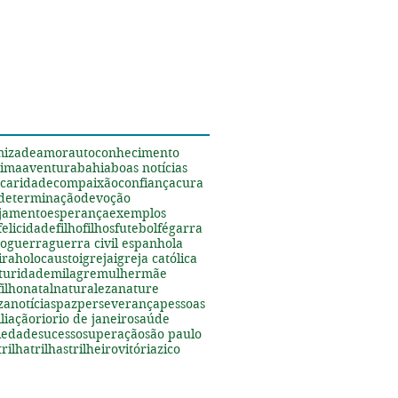
s
mizade
amor
autoconhecimento
tima
aventura
bahia
boas notícias
caridade
compaixão
confiança
cura
determinação
devoção
jamento
esperança
exemplos
felicidade
filho
filhos
futebol
fé
garra
ão
guerra
guerra civil espanhola
ira
holocausto
igreja
igreja católica
turidade
milagre
mulher
mãe
ilho
natal
naturaleza
nature
za
notícias
paz
perseverança
pessoas
liação
rio
rio de janeiro
saúde
riedade
sucesso
superação
são paulo
trilha
trilhas
trilheiro
vitória
zico