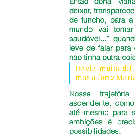
Então dona Mari
deixar, transparece
de funcho, para a 
mundo vai tomar 
saudável...” quan
leve de falar para
não tinha outra coi
Havia muita difi
mas a forte Maria
Nossa trajetóri
ascendente, como 
até mesmo para so
ambições é preci
possibilidades.