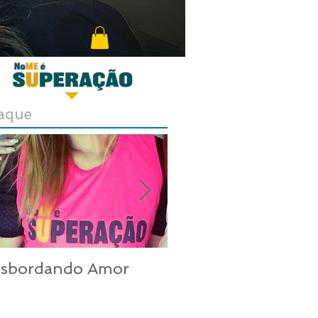
aque
nsbordando Amor
Uma mulher inco
nos dias de hoje