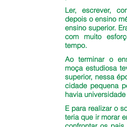
Ler, escrever, co
depois o ensino méd
ensino superior. E
com muito esfor
tempo.
Ao terminar o ens
moça estudiosa te
superior, nessa ép
cidade pequena per
havia universidade 
E para realizar o s
teria que ir morar
confrontar os pais,