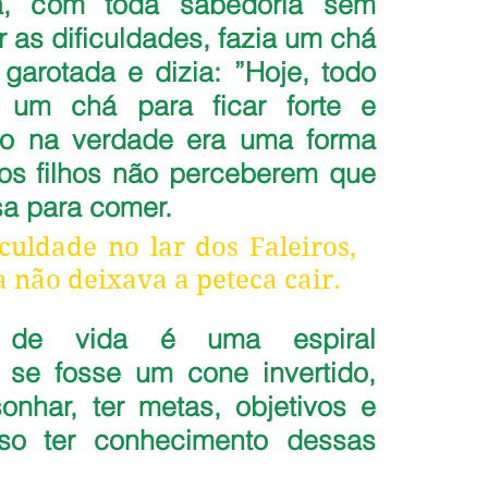
a, com toda sabedoria sem 
r as dificuldades, fazia um chá 
garotada e dizia: ”Hoje, todo 
um chá para ficar forte e 
do na verdade era uma forma 
 os filhos não perceberem que 
sa para comer.
culdade no lar dos Faleiros, 
 não deixava a peteca cair.
a de vida é uma espiral 
se fosse um cone invertido, 
nhar, ter metas, objetivos e 
so ter conhecimento dessas 