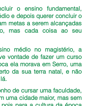
ncluir o ensino fundamental, 
io e depois querer concluir o 
ram metas a serem alcançadas 
ço, mas cada coisa ao seu 
ino médio no magistério, a 
ve vontade de fazer um curso 
oca ela morava em Serro, uma 
to da sua terra natal, e não 
lá.
onho de cursar uma faculdade, 
 em uma cidade maior, mas sem 
 pois para a cultura da época 