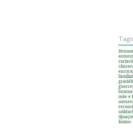
Tag
Deus
a
autoes
cariacá
câncer
encora
família
gratid
guerre
luta
ma
mãe e f
nature
reconci
solida
tijuaçu
ânimo