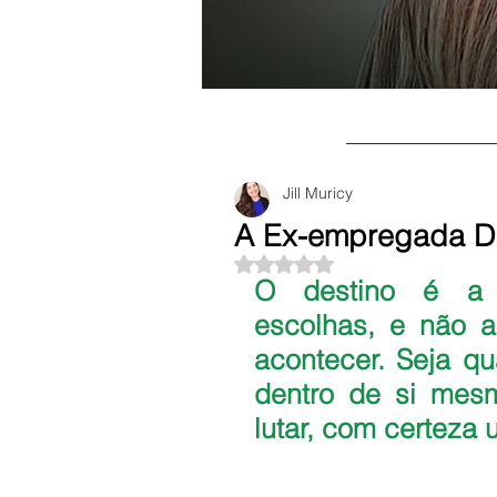
BLOG
SOBR
Jill Muricy
A Ex-empregada Do
Avaliado com NaN de 5 estre
O destino é a 
escolhas, e não a
acontecer. Seja qua
dentro de si mesm
lutar, com certeza