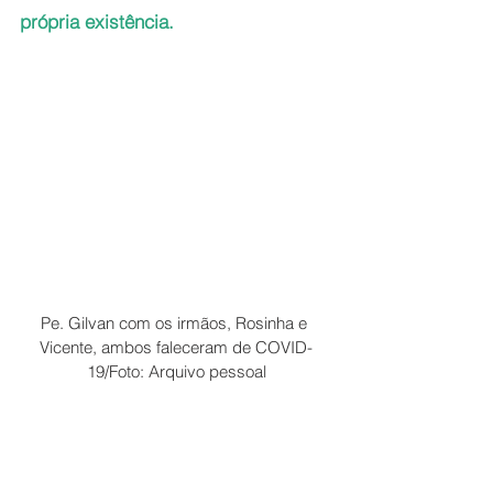
própria existência.  
Pe. Gilvan com os irmãos, Rosinha e 
Vicente, ambos faleceram de COVID-
19/Foto: Arquivo pessoal
A notícia da morte de cada um foi 
algo muito doloroso para o padre 