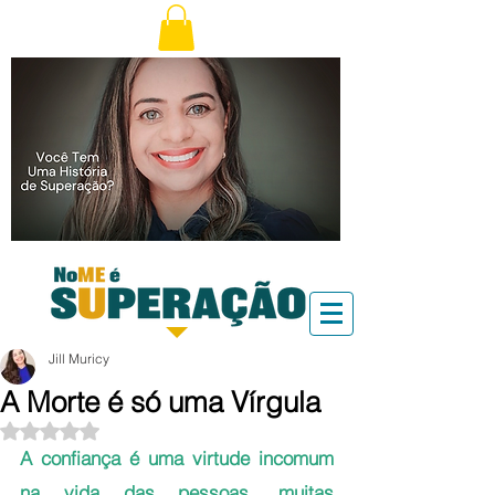
Jill Muricy
A Morte é só uma Vírgula
Avaliado com NaN de 5 estrelas.
A confiança é uma virtude incomum 
na vida das pessoas, muitas 