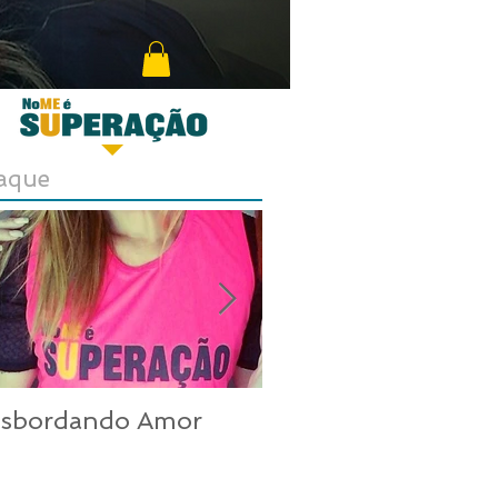
aque
nsbordando Amor
Uma mulher inco
nos dias de hoje