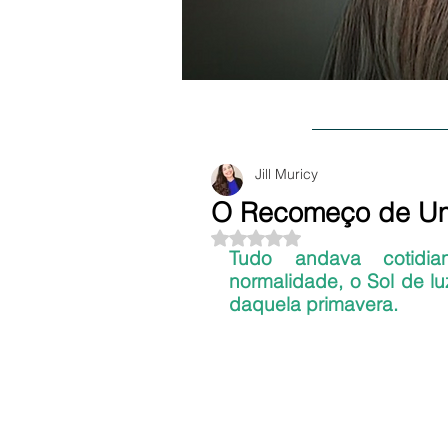
BLOG
SOBR
Jill Muricy
O Recomeço de Um
Avaliado com NaN de 5 estre
Tudo andava cotidia
normalidade, o Sol de luz
daquela primavera.