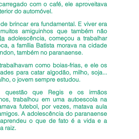
carregado com o café, ele aproveitava 
nterior do automóvel.
de brincar era fundamental. E viver era 
a muitos amiguinhos que também não 
Na
 adolescência, começou a trabalhar 
a, a família Batista morava na cidade 
ndon, também no paranaense.
rabalhavam como boias-frias, e ele os 
es para catar algodão, milho, soja... 
alho, o jovem sempre estudou.
m questão que Regis e os irmãos 
os, trabalhou em uma autoescola na 
mava futebol, por vezes, matava aula 
amigos. A adolescência do paranaense 
 aprendeu o que de fato é a vida e a 
 raiz.