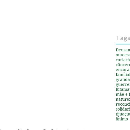
Tag
Deus
a
autoes
cariacá
câncer
encora
família
gratid
guerre
luta
ma
mãe e f
nature
reconci
solida
tijuaçu
ânimo