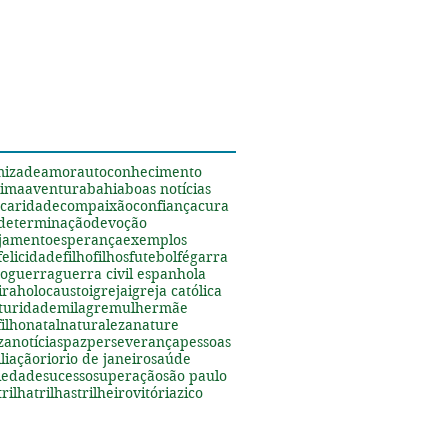
s
mizade
amor
autoconhecimento
tima
aventura
bahia
boas notícias
caridade
compaixão
confiança
cura
determinação
devoção
jamento
esperança
exemplos
felicidade
filho
filhos
futebol
fé
garra
ão
guerra
guerra civil espanhola
ira
holocausto
igreja
igreja católica
turidade
milagre
mulher
mãe
ilho
natal
naturaleza
nature
za
notícias
paz
perseverança
pessoas
liação
rio
rio de janeiro
saúde
riedade
sucesso
superação
são paulo
trilha
trilhas
trilheiro
vitória
zico