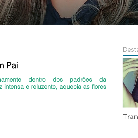
E
AUTORA
CONTATO
LOJA
Dest
 Pai
las.
namente dentro dos padrões da 
 intensa e reluzente, aquecia as flores 
Tra