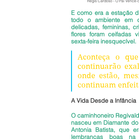
Regis Cardoso - O Pai Vence-d
E como era a estação da
todo o ambiente em q
delicadas, femininas, cr
flores foram ceifadas 
sexta-feira inesquecível.
Aconteça o que 
continuarão exa
onde estão, mes
continuam enfeit
A Vida Desde a Infância 
O caminhoneiro Regivaldo
nasceu em Diamante do N
Antonia Batista, que e
lembranças boas na pr