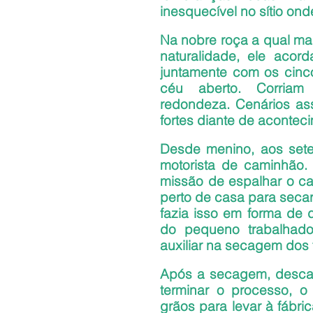
inesquecível no sítio ond
Na nobre roça a qual mar
naturalidade, ele acor
juntamente com os cinc
céu aberto. Corriam 
redondeza. Cenários as
fortes diante de acontec
Desde menino, aos sete
motorista de caminhão. E
missão de espalhar o caf
perto de casa para secar d
fazia isso em forma de d
do pequeno trabalhado
auxiliar na secagem dos f
Após a secagem, descas
terminar o processo, o
grãos para levar à fábri