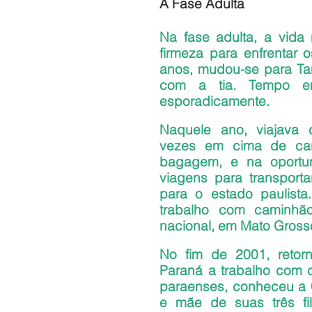
A Fase Adulta
Na fase adulta, a vida
firmeza para enfrentar o
anos, mudou-se para Tan
com a tia. Tempo em
esporadicamente.
Naquele ano, viajava 
vezes em cima de car
bagagem, e na oportun
viagens para transporta
para o estado paulista
trabalho com caminhã
nacional, em Mato Gross
No fim de 2001, retor
Paraná a trabalho com ca
paraenses, conheceu a Cl
e mãe de suas três fi