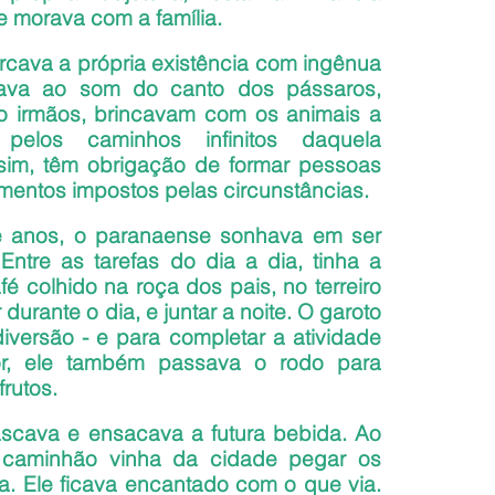
e morava com a família.
cava a própria existência com ingênua 
dava ao som do canto dos pássaros, 
o irmãos, brincavam com os animais a 
pelos caminhos infinitos daquela 
sim, têm obrigação de formar pessoas 
imentos impostos pelas circunstâncias.
 anos, o paranaense sonhava em ser 
ntre as tarefas do dia a dia, tinha a 
é colhido na roça dos pais, no terreiro 
urante o dia, e juntar a noite. O garoto 
iversão - e para completar a atividade 
r, ele também passava o rodo para 
rutos.
cava e ensacava a futura bebida. Ao 
 caminhão vinha da cidade pegar os 
ca. Ele ficava encantado com o que via. 