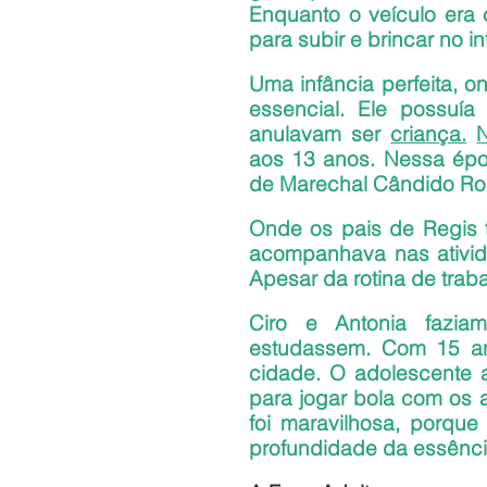
Enquanto o veículo era 
para subir e brincar no i
Uma infância perfeita, on
essencial. Ele possuí
anulavam ser 
criança.
aos 13 anos. Nessa époc
de Marechal Cândido Ro
Onde os pais de Regis t
acompanhava nas atividad
Apesar da rotina de trab
Ciro e Antonia fazia
estudassem. Com 15 an
cidade. O adolescente a
para jogar bola com os 
foi maravilhosa, porque
profundidade da essência