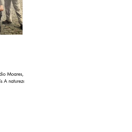
udio Moares, de
ís A natureza é