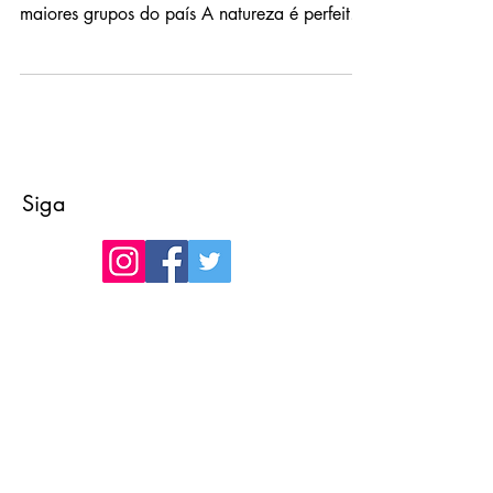
Grupo de Trilheiros do Rio de Janeiro (Luís
Cláudio Moares, de 52 anos, líder de um dos
maiores grupos do país A natureza é perfeita.
Sua...
Siga