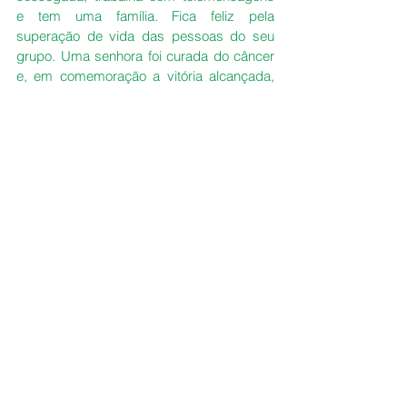
e tem uma família. Fica feliz pela 
superação de vida das pessoas do seu 
grupo. Uma senhora foi curada do câncer 
e, em comemoração a vitória alcançada, 
subiu a trilha do Cristo Rendentor com 
mais entusiasmo que um jovem. Várias 
pessoas venceram depressão depois que 
começaram a fazer trilhas. Luís Cláudio 
ama seu grupo como uma extensão da 
própria da família. Hoje o grupo tem 
pessoas de várias idades que e já 
ultrapassou mais de 30.000 seguidores 
firmes e fortes.
É possível transformar todo fracasso de 
uma vida conturbada em fonte inesgotável 
de alegria, ajudando as pessoas ao seu 
redor. Esta é a missão de Luís Cláudio, 
que doa seu tempo para ver as pessoas 
se superando.