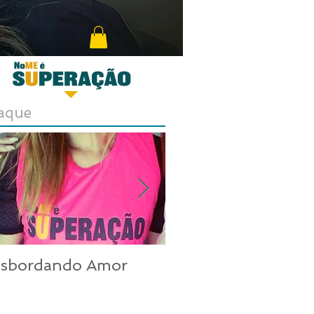
aque
nsbordando Amor
Uma mulher inco
nos dias de hoje