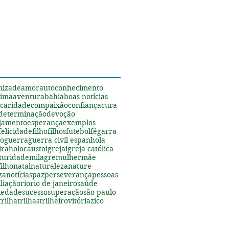
s
mizade
amor
autoconhecimento
tima
aventura
bahia
boas notícias
caridade
compaixão
confiança
cura
determinação
devoção
jamento
esperança
exemplos
felicidade
filho
filhos
futebol
fé
garra
ão
guerra
guerra civil espanhola
ira
holocausto
igreja
igreja católica
turidade
milagre
mulher
mãe
ilho
natal
naturaleza
nature
za
notícias
paz
perseverança
pessoas
liação
rio
rio de janeiro
saúde
riedade
sucesso
superação
são paulo
trilha
trilhas
trilheiro
vitória
zico