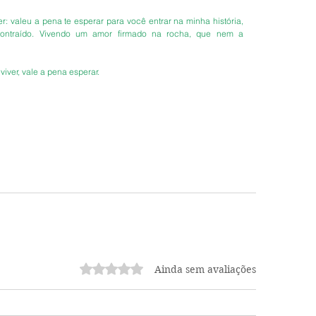
r: valeu a pena te esperar para você entrar na minha história, 
ontraído. Vivendo um amor firmado na rocha, que nem a 
iver, vale a pena esperar. 
Avaliado com 0 de 5 estrelas.
Ainda sem avaliações