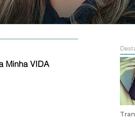
E
AUTORA
CONTATO
LOJA
Dest
a Minha VIDA
las.
Tra