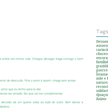
Tag
Deus
a
autoes
cariacá
câncer
encora
 entrar em minha vida. Chegue devagar, traga consigo o bom 
família
gratid
guerre
luta
ma
mãe e f
nto de descuido. Pois o amor é assim: chega sem avisar.
nature
reconci
e amor que eu tenho para te dar.
solida
penas ser amada. Sei que vai me complementar. 
tijuaçu
ânimo
 decisão de um querer estar ao lado do outro. Sem deixar a 
destino.