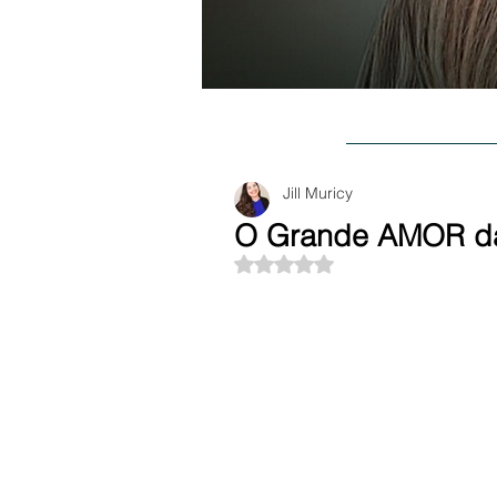
BLOG
SOBR
Jill Muricy
O Grande AMOR d
Avaliado com NaN de 5 estre