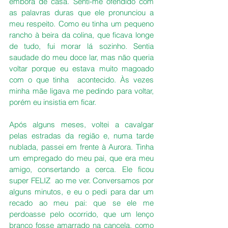
embora de casa. Senti-me ofendido com 
as palavras duras que ele pronunciou a 
meu respeito. Como eu tinha um pequeno 
rancho à beira da colina, que ficava longe 
de tudo, fui morar lá sozinho. Sentia 
saudade do meu doce lar, mas não queria 
voltar porque eu estava muito magoado 
com o que tinha  acontecido. Às vezes 
minha mãe ligava me pedindo para voltar, 
porém eu insistia em ficar.
Após alguns meses, voltei a cavalgar 
pelas estradas da região e, numa tarde 
nublada, passei em frente à Aurora. Tinha 
um empregado do meu pai, que era meu 
amigo, consertando a cerca. Ele ficou 
super FELIZ  ao me ver. Conversamos por 
alguns minutos, e eu o pedi para dar um 
recado ao meu pai: que se ele me 
perdoasse pelo ocorrido, que um lenço 
branco fosse amarrado na cancela, como 