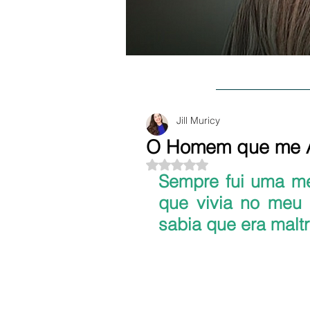
BLOG
SOBR
Jill Muricy
O Homem que me
Avaliado com NaN de 5 estre
Sempre fui uma men
que vivia no meu 
sabia que era malt