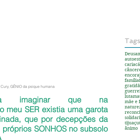
Tag
Deus
a
autoes
cariacá
câncer
encora
família
gratid
 Cury, GÊNIO da psique humana
guerre
luta
ma
ia imaginar que na 
mãe e f
nature
meu SER existia uma garota 
reconci
inada, que por decepções da 
solida
tijuaçu
s próprios SONHOS no subsolo 
ânimo
A.