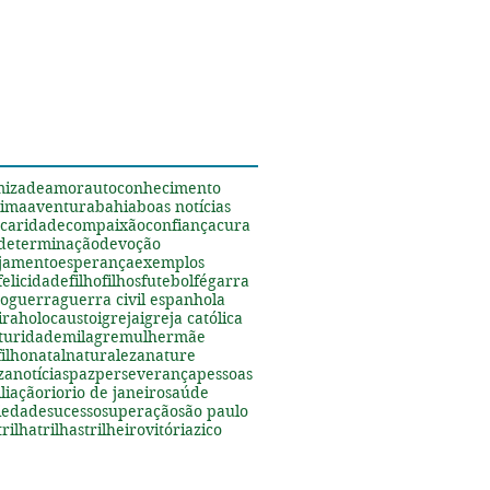
s
mizade
amor
autoconhecimento
tima
aventura
bahia
boas notícias
caridade
compaixão
confiança
cura
determinação
devoção
jamento
esperança
exemplos
felicidade
filho
filhos
futebol
fé
garra
ão
guerra
guerra civil espanhola
ira
holocausto
igreja
igreja católica
turidade
milagre
mulher
mãe
ilho
natal
naturaleza
nature
za
notícias
paz
perseverança
pessoas
liação
rio
rio de janeiro
saúde
riedade
sucesso
superação
são paulo
trilha
trilhas
trilheiro
vitória
zico