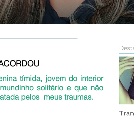
E
AUTORA
CONTATO
LOJA
Dest
 ACORDOU
las.
ina tímida, jovem do interior 
mundinho solitário e que não 
ratada pelos  meus traumas.
Tra