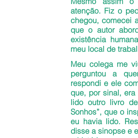
Mesmo assim o t
atenção. Fiz o pe
chegou, comecei a 
que o autor abord
existência humana
meu local de trabal
Meu colega me viu
perguntou a que
respondi e ele com
que, por sinal, era
lido outro livro 
Sonhos”, que o insp
eu havia lido. Re
disse a sinopse e e