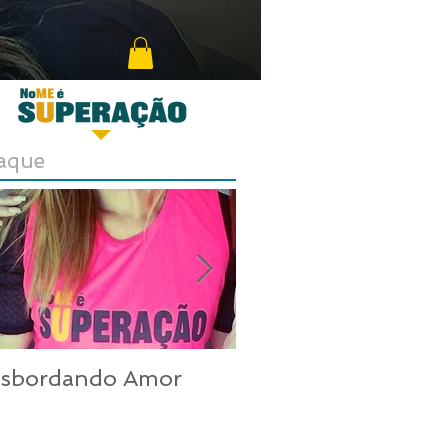
aque
nsbordando Amor
Uma mulher inco
nos dias de hoje