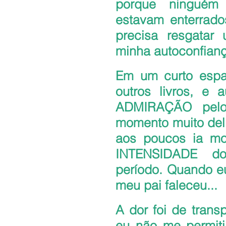
porque ninguém 
estavam enterrados
precisa resgatar
minha autoconfianç
Em um curto espa
outros livros, e 
ADMIRAÇÃO pelo
momento muito deli
aos poucos ia mor
INTENSIDADE do
período. Quando eu
meu pai faleceu...
A dor foi de tran
eu não me permiti 