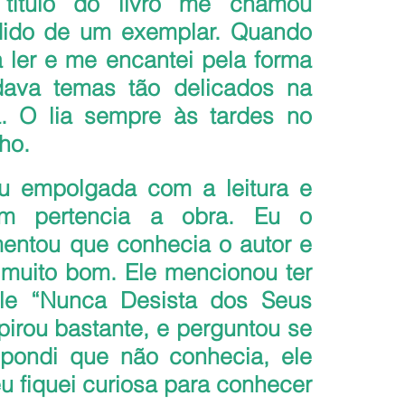
ítulo do livro me chamou 
dido de um exemplar. Quando 
ler e me encantei pela forma 
ava temas tão delicados na 
. O lia sempre às tardes no 
ho.
 empolgada com a leitura e 
m pertencia a obra. Eu o 
entou que conhecia o autor e 
 muito bom. Ele mencionou ter 
dele “Nunca Desista dos Seus 
irou bastante, e perguntou se 
spondi que não conhecia, ele 
u fiquei curiosa para conhecer 