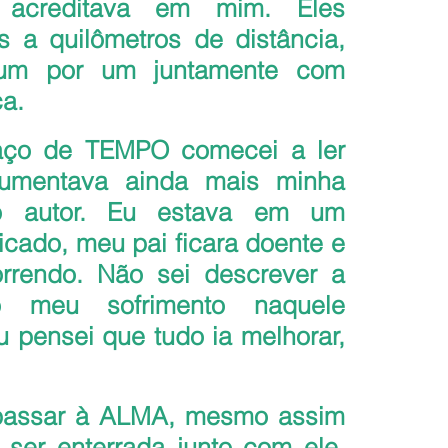
acreditava em mim. Eles 
 a quilômetros de distância, 
 um por um juntamente com 
a.
ço de TEMPO comecei a ler 
aumentava ainda mais minha 
 autor. Eu estava em um 
cado, meu pai ficara doente e 
rendo. Não sei descrever a 
 meu sofrimento naquele 
 pensei que tudo ia melhorar, 
spassar à ALMA, mesmo assim 
ser enterrada junto com ele, 