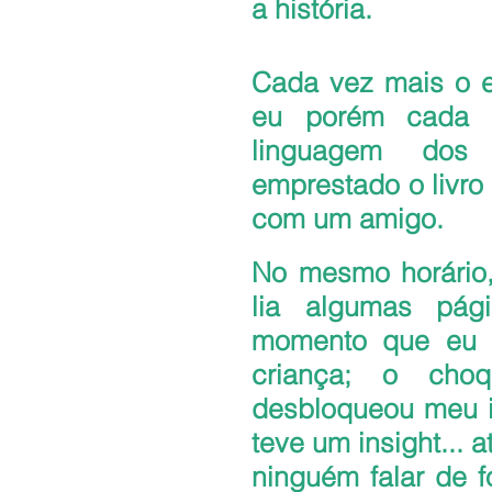
a história.
Cada vez mais o es
eu porém cada d
linguagem dos 
emprestado o livr
com um amigo.
No mesmo horário, 
lia algumas pág
momento que eu c
criança; o choq
desbloqueou meu i
teve um insight... a
ninguém falar de f