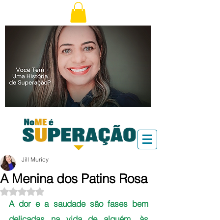
Jill Muricy
A Menina dos Patins Rosa
Avaliado com NaN de 5 estrelas.
A dor e a saudade são fases bem 
delicadas na vida de alguém, às 