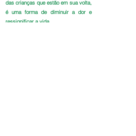
das crianças que estão em sua volta, 
é uma forma de diminuir a dor e 
ressignificar a vida. 
Luís Alberto Vaz, além de ser amigo 
de Deus, alimenta muitos sonhos em 
sua jornada: cursar psicologia, 
trabalhar na área de comunicação e 
no futuro próximo, pretende ir 
embora do Brasil, e ter os filhos 
sempre por perto.