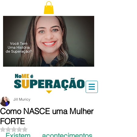
Jill Muricy
Como NASCE uma Mulher
FORTE
Avaliado com NaN de 5 estrelas.
Existem acontecimentos 