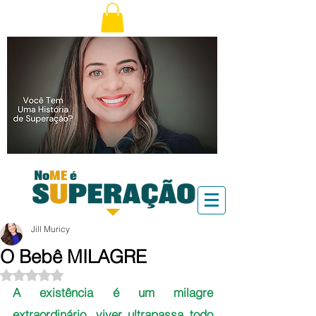
Jill Muricy
O Bebê MILAGRE
Avaliado com NaN de 5 estrelas.
A existência é um milagre 
extraordinário, viver ultrapassa todo 