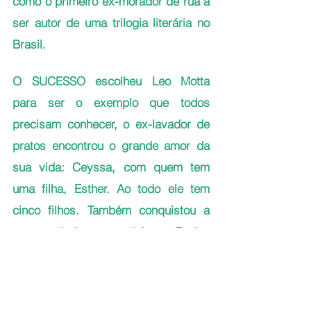
como o primeiro ex-morador de rua a 
ser autor de uma trilogia literária no 
Brasil.
O SUCESSO escolheu Leo Motta 
para ser o exemplo que todos 
precisam conhecer, o ex-lavador de 
pratos encontrou o grande amor da 
sua vida: Ceyssa, com quem tem 
uma filha, Esther. Ao todo ele tem 
cinco filhos. Também conquistou a 
casa própria e concluiu o Ensino 
Médio, o sobrevivente das ruas tem 
um lar, construiu uma linda família, é 
um homem feliz e realizado. Quem 